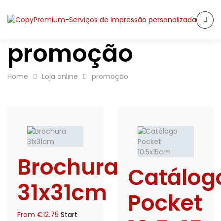
promoção
Home
Loja online
promoção
Brochura
Catálog
31x31cm
Pocket
From
€
12.75
Start