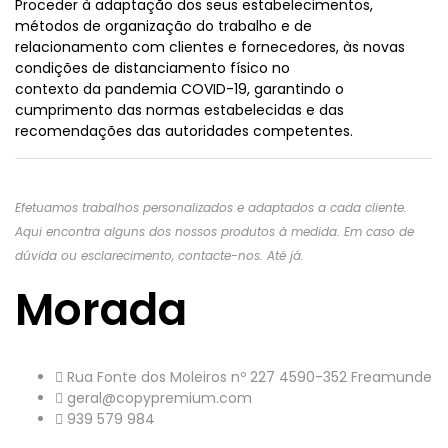
Proceder à adaptação dos seus estabelecimentos,
métodos de organização do trabalho e de
relacionamento com clientes e fornecedores, às novas
condições de distanciamento físico no
contexto da pandemia COVID-19, garantindo o
cumprimento das normas estabelecidas e das
recomendações das autoridades competentes.
Efetuamos trabalhos personalizados e adaptados a cada cliente.
Aqui encontra alguns dos nossos produtos à medida. Em caso de
dúvida ou esclarecimento, contacte-nos. Até já.
Morada
Rua Fonte dos Moleiros nº 227 4590-352 Freamunde
geral@copypremium.com
939 579 984