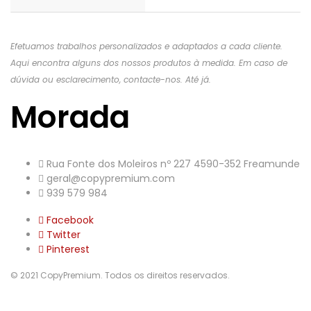
Efetuamos trabalhos personalizados e adaptados a cada cliente.
Aqui encontra alguns dos nossos produtos à medida. Em caso de
dúvida ou esclarecimento, contacte-nos. Até já.
Morada
Rua Fonte dos Moleiros nº 227 4590-352 Freamunde
geral@copypremium.com
939 579 984
Facebook
Twitter
Pinterest
© 2021 CopyPremium. Todos os direitos reservados.