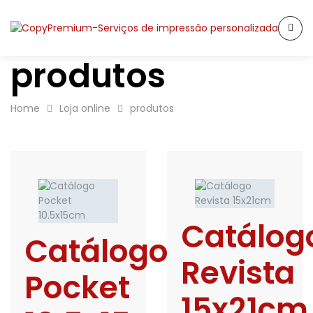
produtos
Home
Loja online
produtos
Catálog
Catálogo
Revista
Pocket
15x21cm