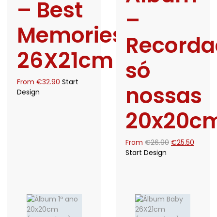
– Best
–
Memories
Recorda
26X21cm
só
From
€
32.90
Start
nossas
Design
20x20c
O
O
From
€
26.90
€
25.50
preço
preço
Start Design
original
atual
era:
é:
€26.90.
€25.50