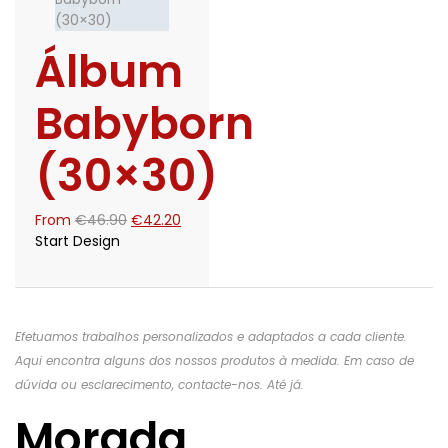
Álbum
Babyborn
(30×30)
O
O
From
€
46.90
€
42.20
preço
preço
Start Design
original
atual
era:
é:
€46.90.
€42.20.
Efetuamos trabalhos personalizados e adaptados a cada cliente.
Aqui encontra alguns dos nossos produtos à medida. Em caso de
dúvida ou esclarecimento, contacte-nos. Até já.
Morada