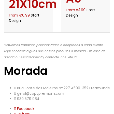
21X10cm
From
€
1.99
Start
From
€
0.99
Start
Design
Design
Efetuamos trabalhos personalizados e adaptados a cada cliente.
Aqui encontra alguns dos nossos produtos à medida. Em caso de
dúvida ou esclarecimento, contacte-nos. Até já.
Morada
Rua Fonte dos Moleiros nº 227 4590-352 Freamunde
geral@copypremium.com
939 579 984
Facebook
Twitter