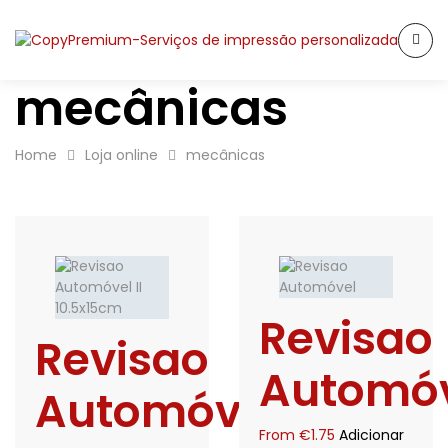
mecânicas
Home
Loja online
mecânicas
Revisao
Revisao
Automó
Automóvel
From
€
1.75
Adicionar