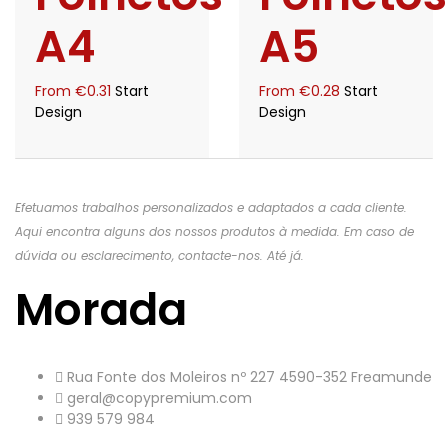
A4
A5
From
€
0.31
Start
From
€
0.28
Start
Design
Design
Efetuamos trabalhos personalizados e adaptados a cada cliente.
Aqui encontra alguns dos nossos produtos à medida. Em caso de
dúvida ou esclarecimento, contacte-nos. Até já.
Morada
Rua Fonte dos Moleiros nº 227 4590-352 Freamunde
geral@copypremium.com
939 579 984