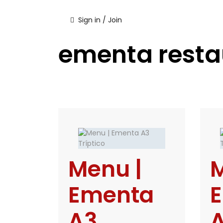
Sign in / Join
ementa rest
Menu |
M
Ementa
A3