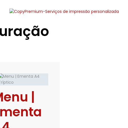
auração
enu |
Ementa
A4