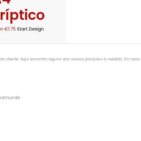
ríptico
om
€
1.75
Start Design
a cliente. Aqui encontra alguns dos nossos produtos à medida. Em caso d
Freamunde