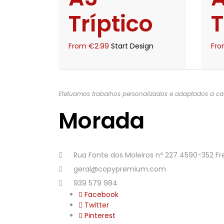
Tríptico
T
From
€
2.99
Start Design
Fr
Efetuamos trabalhos personalizados e adaptados a cad
Morada
Rua Fonte dos Moleiros nº 227 4590-352 
geral@copypremium.com
939 579 984
Facebook
Twitter
Pinterest