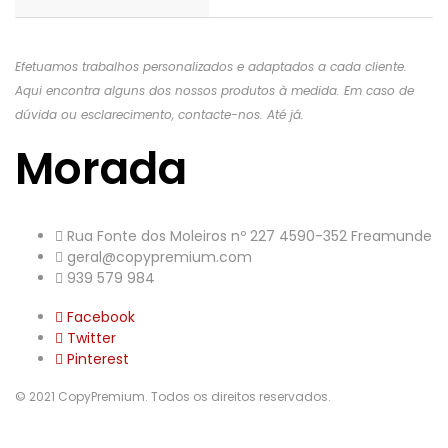
Efetuamos trabalhos personalizados e adaptados a cada cliente.
Aqui encontra alguns dos nossos produtos à medida. Em caso de
dúvida ou esclarecimento, contacte-nos. Até já.
Morada
Rua Fonte dos Moleiros nº 227 4590-352 Freamunde
geral@copypremium.com
939 579 984
Facebook
Twitter
Pinterest
© 2021 CopyPremium. Todos os direitos reservados.