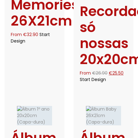
Memories
Recorda
26X21cm
só
From
€
32.90
Start
nossas
Design
20x20c
O
O
From
€
26.90
€
25.50
preço
preço
Start Design
original
atual
era:
é:
€26.90.
€25.50
Álbum
Álbum