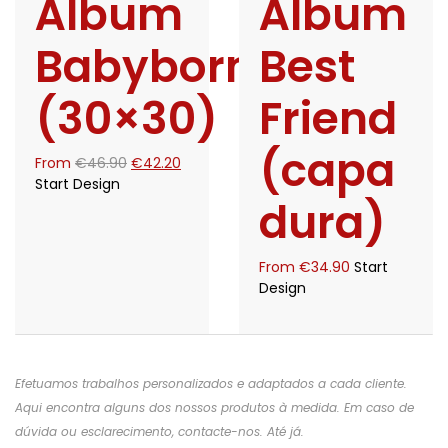
Álbum
Álbum
Babyborn
Best
(30×30)
Friend
(capa
O
O
From
€
46.90
€
42.20
preço
preço
Start Design
dura)
original
atual
era:
é:
€46.90.
€42.20.
From
€
34.90
Start
Design
Efetuamos trabalhos personalizados e adaptados a cada cliente.
Aqui encontra alguns dos nossos produtos à medida. Em caso de
dúvida ou esclarecimento, contacte-nos. Até já.