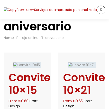
aniversario
Home
Loja online
aniversario
Convite
Convite
10×15
10×21
From
€
0.60
Start
From
€
0.65
Start
Design
Design