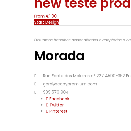
new teste pro
From
€
1.00
Start Design
Efetuamos trabalhos personalizados e adaptados a cad
Morada
Rua Fonte dos Moleiros nº 227 4590-352 
geral@copypremium.com
939 579 984
Facebook
Twitter
Pinterest