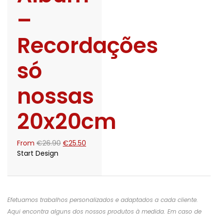
–
Recordações
só
nossas
20x20cm
O
O
From
€
26.90
€
25.50
preço
preço
Start Design
original
atual
era:
é:
€26.90.
€25.50.
Efetuamos trabalhos personalizados e adaptados a cada cliente.
Aqui encontra alguns dos nossos produtos à medida. Em caso de