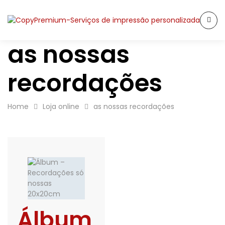
as nossas
recordações
Home
Loja online
as nossas recordações
Álbum